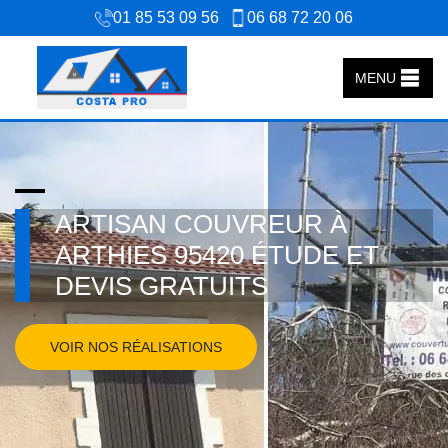
01 85 53 09 56
06 68 72 20 06
MENU
ARTISAN COUVREUR À
ARTHIES 95420 ÉTUDE ET
DEVIS GRATUITS
VOIR NOS RÉALISATIONS