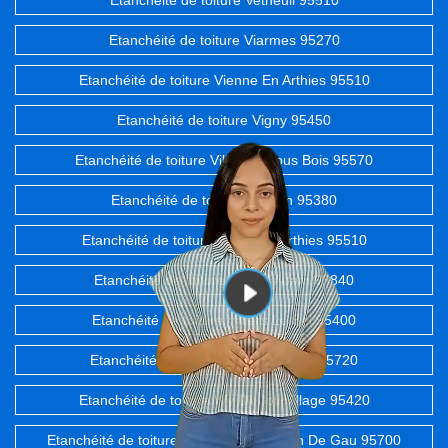
Etanchéité de toiture Vetheuil 95510
Etanchéité de toiture Viarmes 95270
Etanchéité de toiture Vienne En Arthies 95510
Etanchéité de toiture Vigny 95450
Etanchéité de toiture Villaines Sous Bois 95570
Etanchéité de toiture Villeron 95380
Etanchéité de toiture Villers En Arthies 95510
Etanchéité de toiture Villiers Adam 95840
Etanchéité de toiture Villiers Le Bel 95400
Etanchéité de toiture Villiers Le Sec 95720
Etanchéité de toiture Wy Dit Joli Village 95420
Etanchéité de toiture Roissy Aeroport Ch De Gau 95700