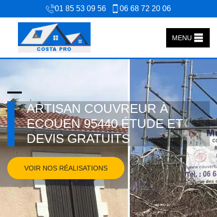
01 85 53 09 56
06 68 72 20 06
MENU
ARTISAN COUVREUR À
ECOUEN 95440 ÉTUDE ET
DEVIS GRATUITS
VOIR NOS RÉALISATIONS