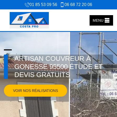
01 85 53 09 56
06 68 72 20 06
MENU
ARTISAN COUVREUR À
GONESSE 95500 ÉTUDE ET
DEVIS GRATUITS
VOIR NOS RÉALISATIONS