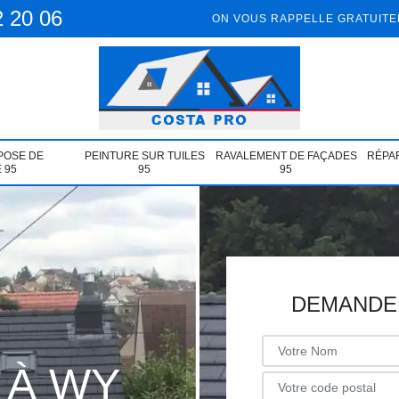
2 20 06
ON VOUS RAPPELLE GRATUIT
POSE DE
PEINTURE SUR TUILES
RAVALEMENT DE FAÇADES
RÉPAR
 95
95
95
DEMANDE 
 À WY