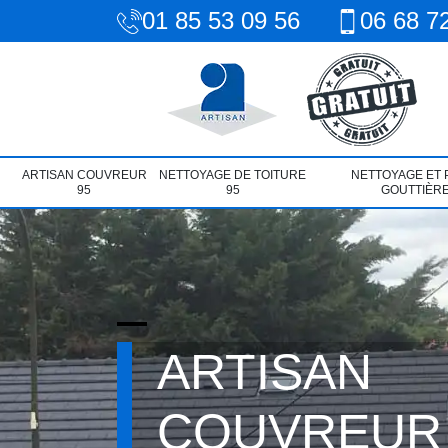
01 85 53 09 56
06 68 7
ARTISAN COUVREUR
NETTOYAGE DE TOITURE
NETTOYAGE ET 
95
95
GOUTTIÈRE
ARTISAN
COUVREUR