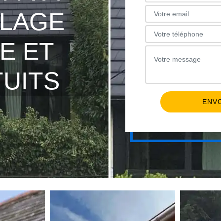
LLAGE
E ET
TUITS