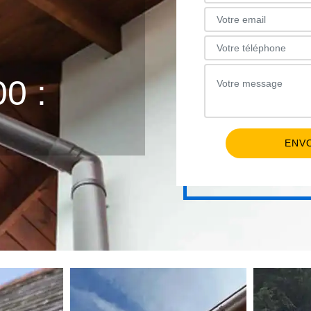
E
0 :