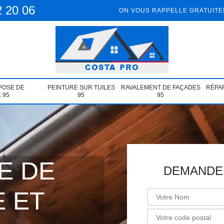
2 20 06
ON VOUS RAPPELLE GRATUIT
POSE DE
PEINTURE SUR TUILES
RAVALEMENT DE FAÇADES
RÉPAR
 95
95
95
E DE
DEMANDE 
 ET