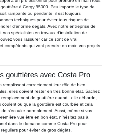
 appel à un professionnel pour prendre en main tous
 gouttière à Cergy 95000. Peu importe le type de
e soit rampante ou pendante, il est toujours
 bonnes techniques pour éviter tous risques de
ndrer d’énorme dégâts. Avec notre entreprise de
 nos spécialistes en travaux d’installation de
pouvez vous rassurer car ce sont de vrai
 et compétents qui vont prendre en main vos projets
s gouttières avec Costa Pro
s remplissent correctement leur rôle de bien
les, elles doivent rester en très bonne état. Sachez
un remplacement de gouttière quand : elle déborde,
ts coulent ou que la gouttière est courbée et cela
e de s’écouler normalement. Aussi, même si vos
première vue être en bon état, n’hésitez pas à
onnel dans le domaine comme Costa Pro pour
 réguliers pour éviter de gros dégâts.