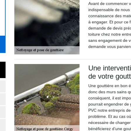
Avant de commencer vos
indispensable de nous
connaissance des matér
à engager. Et pour ce fa
demande de devis prés
toiture chez notre entr
sans engagement de vot
demande vous parviendr
Une intervent
de votre goutt
Une gouttière en bon é
donc des murs sains qu
conséquent, il est impo
pourrait engendrer de 
PVC notre entrepris de
problème. Et au cas où i
nécessaire de changer
bénéficierez d’une gout