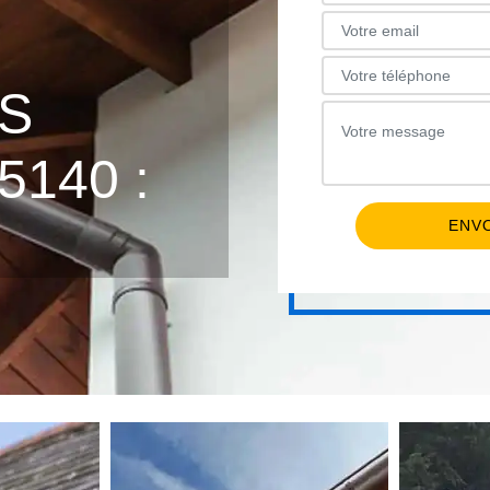
E
S
140 :