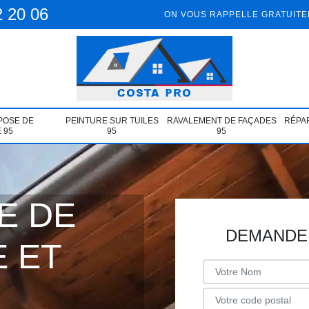
2 20 06
ON VOUS RAPPELLE GRATUIT
POSE DE
PEINTURE SUR TUILES
RAVALEMENT DE FAÇADES
RÉPAR
 95
95
95
E DE
DEMANDE 
 ET