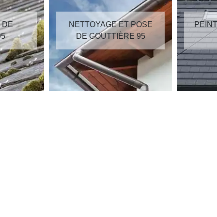
E ET POSE
PEINTURE SUR TUILES
TIÈRE 95
95