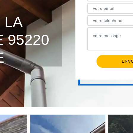
 LA
E 95220
E