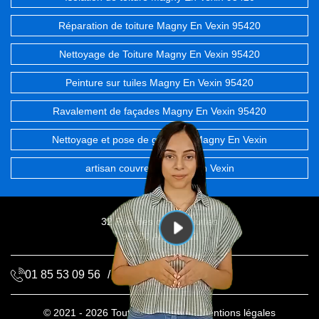
Réparation de toiture Magny En Vexin 95420
Nettoyage de Toiture Magny En Vexin 95420
Peinture sur tuiles Magny En Vexin 95420
Ravalement de façades Magny En Vexin 95420
Nettoyage et pose de gouttière Magny En Vexin
artisan couvreur Magny En Vexin
32 Rue des chevrefeuilles
95100 Argenteuil
01 85 53 09 56
/
06 68 72 20 06
© 2021 - 2026 Tout droit réservé -
Mentions légales