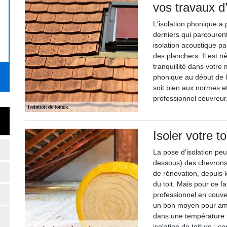
vos travaux d
L'isolation phonique a 
derniers qui parcourent
isolation acoustique pa
des planchers. Il est né
tranquillité dans votre 
phonique au début de l
soit bien aux normes et
professionnel couvreur
Isoler votre t
La pose d'isolation pe
dessous) des chevrons 
de rénovation, depuis l
du toit. Mais pour ce fa
professionnel en couver
un bon moyen pour amé
dans une température f
isolation de toiture ; 