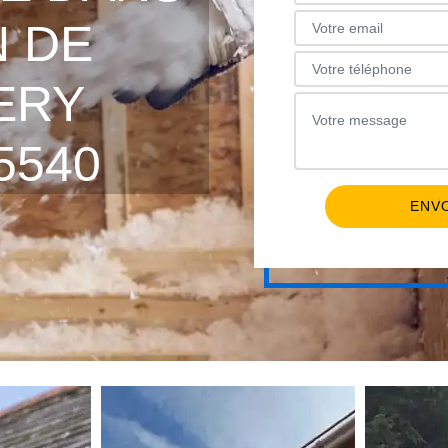
N DE
ERY
5540