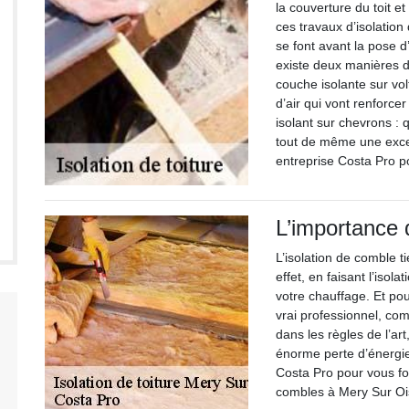
la couverture du toit et
ces travaux d’isolation 
se font avant la pose d’u
existe deux manières d’i
couche isolante sur vol
d’air qui vont renforcer
isolant sur chevrons : q
tout de même une excel
entreprise Costa Pro po
L’importance 
L’isolation de comble 
effet, en faisant l’isol
votre chauffage. Et pour
vrai professionnel, com
dans les règles de l’ar
énorme perte d’énergie.
Costa Pro pour vous fou
combles à Mery Sur Oi