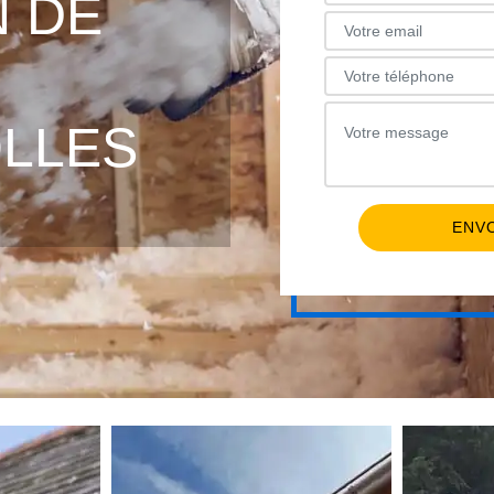
N DE
LLES