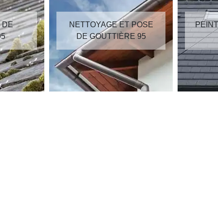
E ET POSE
PEINTURE SUR TUILES
TIÈRE 95
95