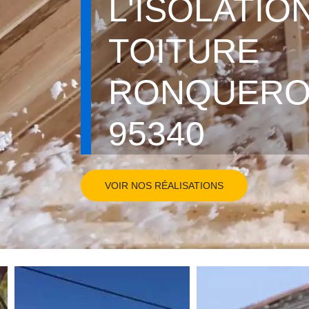
L'ISOLATIO
TOITURE
RONQUERO
95340
VOIR NOS RÉALISATIONS