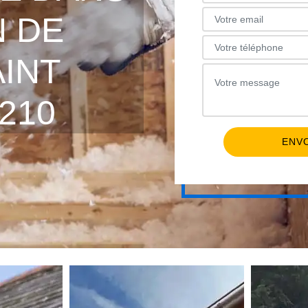
N DE
AINT
210