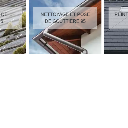
GE ET POSE
PEINTURE SUR TUILES
TTIÈRE 95
95