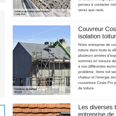
pensez à contacter not
serez que ravis.
Couvreur Cost
isolation toitu
Notre entreprise de cou
toiture dans toute la v
plusieurs années d’exp
sommes en mesure de 
à nos différentes techn
problème. Votre toit ser
chaleur et l’énergie do
couverture Costa Pro pr
de toiture.
Les diverses t
entreprise de