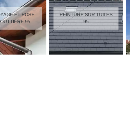
E ET POSE
PEINTURE SUR TUILES
TIÈRE 95
95