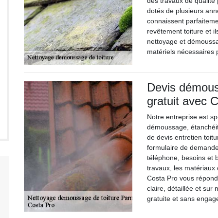
des travaux de qualité 
dotés de plusieurs ann
connaissent parfaiteme
revêtement toiture et il
nettoyage et démoussag
matériels nécessaires p
Devis démouss
gratuit avec 
Notre entreprise est sp
démoussage, étanchéit
de devis entretien toitu
formulaire de demande
téléphone, besoins et b
travaux, les matériaux 
Costa Pro vous répondr
claire, détaillée et s
gratuite et sans engag