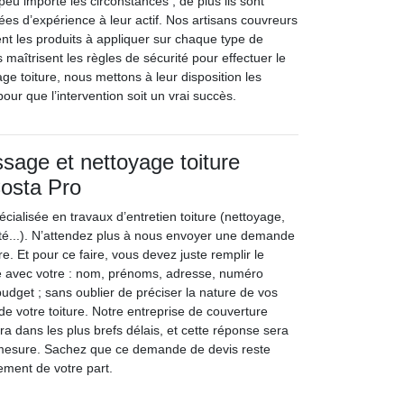
peu importe les circonstances ; de plus ils sont
ées d’expérience à leur actif. Nos artisans couvreurs
nt les produits à appliquer sur chaque type de
s maîtrisent les règles de sécurité pour effectuer le
e toiture, nous mettons à leur disposition les
our que l’intervention soit un vrai succès.
age et nettoyage toiture
Costa Pro
écialisée en travaux d’entretien toiture (nettoyage,
é...). N’attendez plus à nous envoyer une demande
re. Et pour ce faire, vous devez juste remplir le
 avec votre : nom, prénoms, adresse, numéro
udget ; sans oublier de préciser la nature de vos
de votre toiture. Notre entreprise de couverture
a dans les plus brefs délais, et cette réponse sera
ur mesure. Sachez que ce demande de devis reste
ement de votre part.