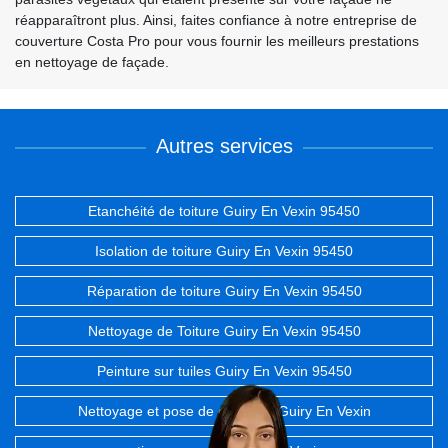
réapparaîtront plus. Ainsi, faites confiance à notre entreprise de
couverture Costa Pro pour vous fournir les meilleurs prestations
en nettoyage de façade.
Autres services
Etanchéité de toiture Guiry En Vexin 95450
Isolation de toiture Guiry En Vexin 95450
Réparation de toiture Guiry En Vexin 95450
Nettoyage de Toiture Guiry En Vexin 95450
Peinture sur tuiles Guiry En Vexin 95450
Nettoyage et pose de gouttière Guiry En Vexin