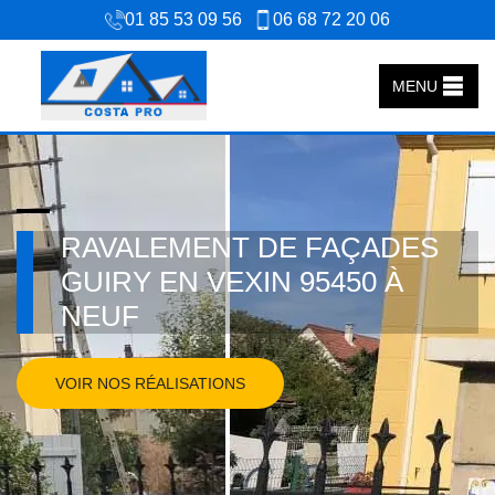
01 85 53 09 56
06 68 72 20 06
MENU
RAVALEMENT DE FAÇADES
GUIRY EN VEXIN 95450 À
NEUF
VOIR NOS RÉALISATIONS