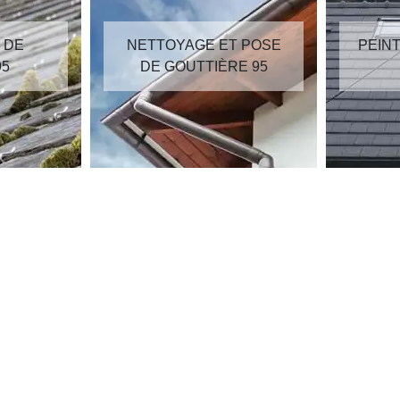
E ET POSE
PEINTURE SUR TUILES
TIÈRE 95
95