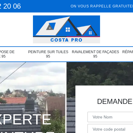
2 20 06
ON VOUS RAPPELLE GRATUIT
POSE DE
PEINTURE SUR TUILES
RAVALEMENT DE FAÇADES
RÉPAR
 95
95
95
DEMANDE 
XPERTE