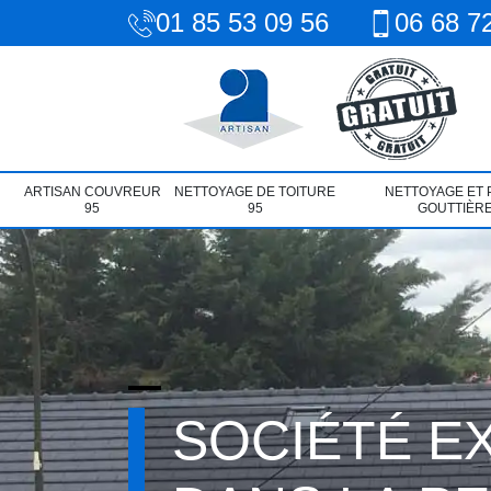
01 85 53 09 56
06 68 7
ARTISAN COUVREUR
NETTOYAGE DE TOITURE
NETTOYAGE ET 
95
95
GOUTTIÈRE
SOCIÉTÉ E