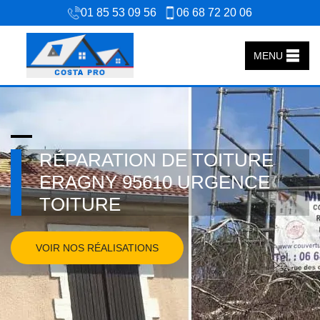
01 85 53 09 56
06 68 72 20 06
MENU
RÉPARATION DE TOITURE
ERAGNY 95610 URGENCE
TOITURE
VOIR NOS RÉALISATIONS