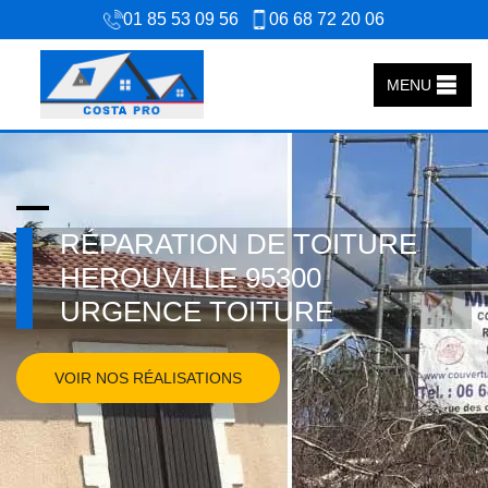
01 85 53 09 56
06 68 72 20 06
MENU
RÉPARATION DE TOITURE
HEROUVILLE 95300
URGENCE TOITURE
VOIR NOS RÉALISATIONS