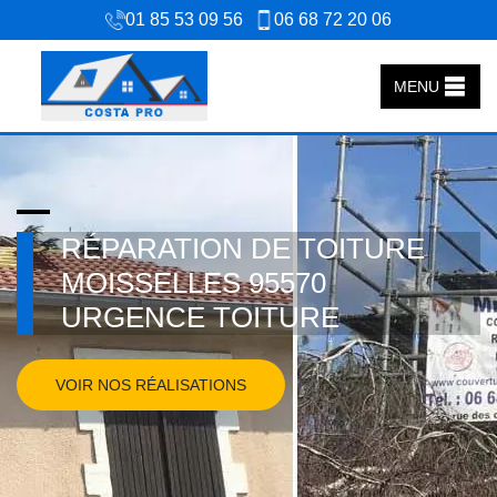
01 85 53 09 56
06 68 72 20 06
MENU
RÉPARATION DE TOITURE
MOISSELLES 95570
URGENCE TOITURE
VOIR NOS RÉALISATIONS