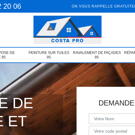
2 20 06
ON VOUS RAPPELLE GRATUIT
POSE DE
PEINTURE SUR TUILES
RAVALEMENT DE FAÇADES
RÉPAR
 95
95
95
E DE
DEMANDE 
 ET