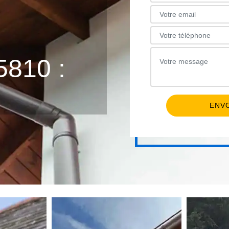
E
810 :