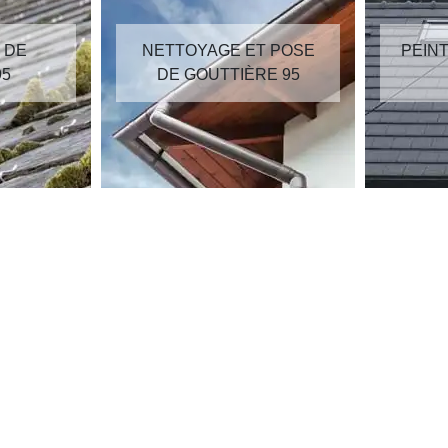
E ET POSE
PEINTURE SUR TUILES
TIÈRE 95
95