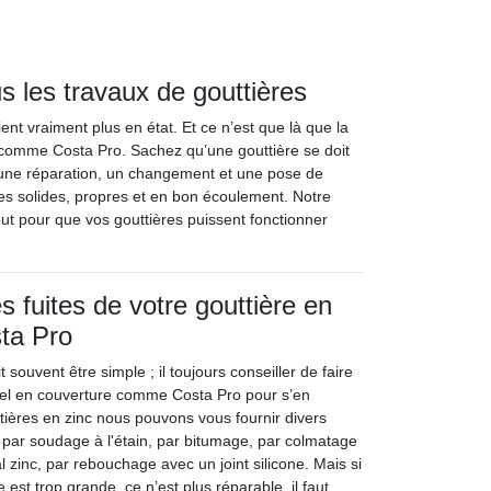
s les travaux de gouttières
ent vraiment plus en état. Et ce n’est que là que la
e comme Costa Pro. Sachez qu’une gouttière se doit
 une réparation, un changement et une pose de
res solides, propres et en bon écoulement. Notre
out pour que vos gouttières puissent fonctionner
s fuites de votre gouttière en
ta Pro
 souvent être simple ; il toujours conseiller de faire
nel en couverture comme Costa Pro pour s’en
tières en zinc nous pouvons vous fournir divers
 par soudage à l'étain, par bitumage, par colmatage
l zinc, par rebouchage avec un joint silicone. Mais si
te est trop grande, ce n’est plus réparable, il faut