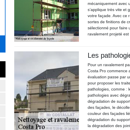
mécaniquement avec un
s’applique très vite et 
votre façade. Avec ce
sortes de finitions de c
sélectionné pour faire
ravalement projeté est
Les pathologi
Pour un ravalement par
Costa Pro commence ava
évaluation passe par u
pour proposer les trai
pathologies, comme : l
pathologies avec dégra
dégradation de support,
des façades, le décoll
couleur des façades lié
dégradation du support
la dégradation des join