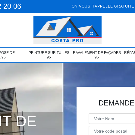
2 20 06
ON VOUS RAPPELLE GRATUIT
POSE DE
PEINTURE SUR TUILES
RAVALEMENT DE FAÇADES
RÉPAR
 95
95
95
DEMANDE 
T DE