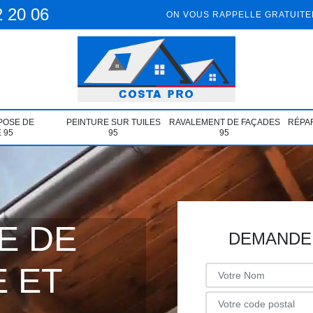
2 20 06
ON VOUS RAPPELLE GRATUIT
POSE DE
PEINTURE SUR TUILES
RAVALEMENT DE FAÇADES
RÉPAR
 95
95
95
E DE
DEMANDE 
 ET