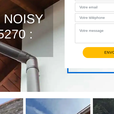
 NOISY
270 :