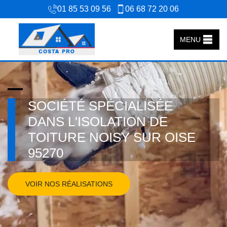
01 85 53 09 56
06 68 72 20 06
MENU
SOCIÉTÉ SPÉCIALISÉE
DANS L'ISOLATION DE
TOITURE NOISY SUR OISE
95270
VOIR NOS RÉALISATIONS