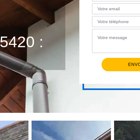
E
420 :