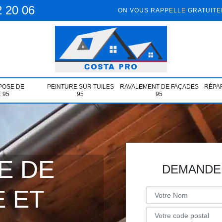
2 20 06
ON VOUS RAPPELLE GRATUIT
POSE DE
PEINTURE SUR TUILES
RAVALEMENT DE FAÇADES
RÉPAR
 95
95
95
E DE
DEMANDE 
 ET