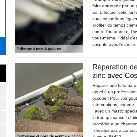
faire entretenir par u
an. Effectuer cela, lui
vous conseillons égalem
profiter du temps clém
contre l’automne et l’h
vous-même, l’idéal c’e
sécurité avec l’échelle.
Réparation de
zinc avec Cos
Réparer une fuite parait
appel à un profession
occuper. Pour vos gout
interventions, comme :
: avec un mastic spécia
le trou qui cause la fui
procéder à un changemen
n’hésitez pas à contac
Nucourt 95420.