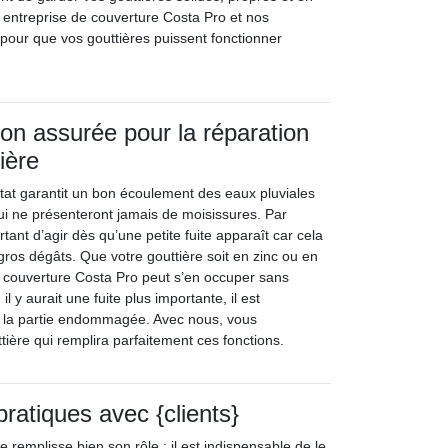
entreprise de couverture Costa Pro et nos
t pour que vos gouttières puissent fonctionner
ion assurée pour la réparation
ière
tat garantit un bon écoulement des eaux pluviales
i ne présenteront jamais de moisissures. Par
rtant d’agir dès qu’une petite fuite apparaît car cela
gros dégâts. Que votre gouttière soit en zinc ou en
 couverture Costa Pro peut s’en occuper sans
l y aurait une fuite plus importante, il est
 la partie endommagée. Avec nous, vous
tière qui remplira parfaitement ces fonctions.
pratiques avec {clients}
e remplisse bien son rôle ; il est indispensable de le