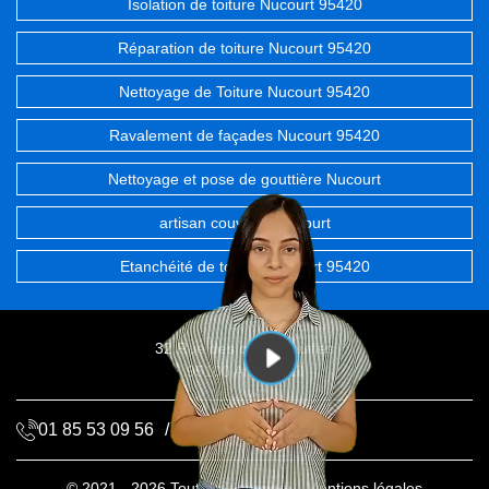
Isolation de toiture Nucourt 95420
Réparation de toiture Nucourt 95420
Nettoyage de Toiture Nucourt 95420
Ravalement de façades Nucourt 95420
Nettoyage et pose de gouttière Nucourt
artisan couvreur Nucourt
Etanchéité de toiture Nucourt 95420
32 Rue des chevrefeuilles
95100 Argenteuil
01 85 53 09 56
/
06 68 72 20 06
© 2021 - 2026 Tout droit réservé -
Mentions légales