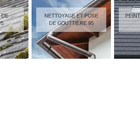
E ET POSE
PEINTURE SUR TUILES
TIÈRE 95
95