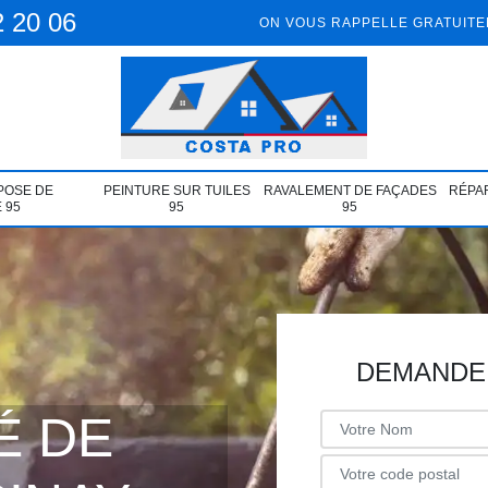
2 20 06
ON VOUS RAPPELLE GRATUIT
POSE DE
PEINTURE SUR TUILES
RAVALEMENT DE FAÇADES
RÉPAR
 95
95
95
DEMANDE 
É DE