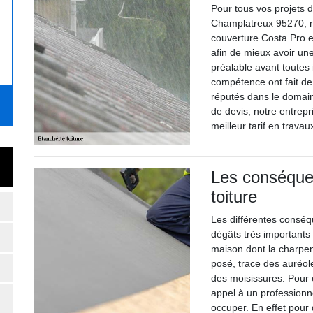
Pour tous vos projets d
Champlatreux 95270, n’
couverture Costa Pro et
afin de mieux avoir un
préalable avant toutes 
compétence ont fait de
réputés dans le domain
de devis, notre entrep
meilleur tarif en trava
Les conséquen
toiture
Les différentes conséqu
dégâts très importants 
maison dont la charpent
posé, trace des auréo
des moisissures. Pour é
appel à un profession
occuper. En effet pour