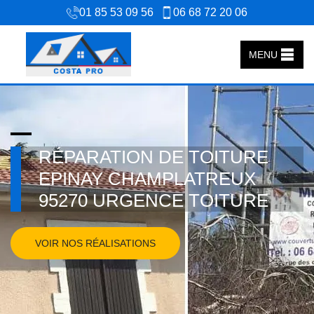
01 85 53 09 56
06 68 72 20 06
MENU
RÉPARATION DE TOITURE
EPINAY CHAMPLATREUX
95270 URGENCE TOITURE
VOIR NOS RÉALISATIONS