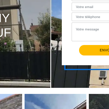
NY
UF