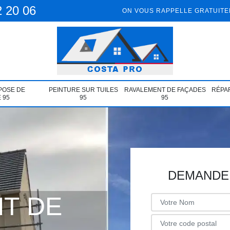
2 20 06
ON VOUS RAPPELLE GRATUIT
POSE DE
PEINTURE SUR TUILES
RAVALEMENT DE FAÇADES
RÉPAR
 95
95
95
DEMANDE 
T DE