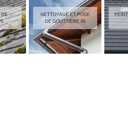
E ET POSE
PEINTURE SUR TUILES
TIÈRE 95
95