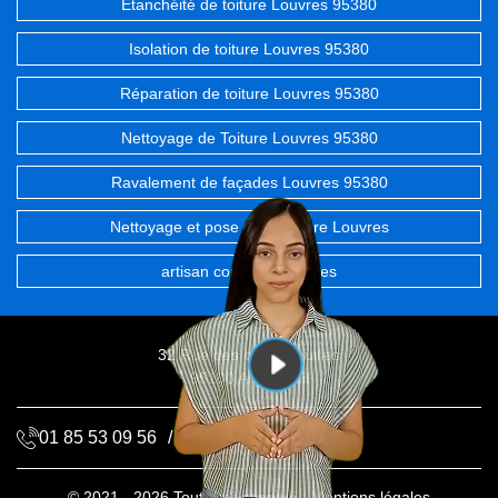
Etanchéité de toiture Louvres 95380
Isolation de toiture Louvres 95380
Réparation de toiture Louvres 95380
Nettoyage de Toiture Louvres 95380
Ravalement de façades Louvres 95380
Nettoyage et pose de gouttière Louvres
artisan couvreur Louvres
32 Rue des chevrefeuilles
95100 Argenteuil
01 85 53 09 56
/
06 68 72 20 06
© 2021 - 2026 Tout droit réservé -
Mentions légales