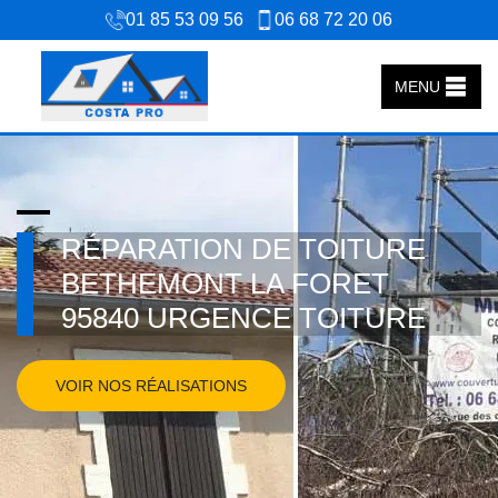
01 85 53 09 56
06 68 72 20 06
MENU
RÉPARATION DE TOITURE
BETHEMONT LA FORET
95840 URGENCE TOITURE
VOIR NOS RÉALISATIONS