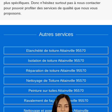
plus spécifiques. Donc n’hésitez surtout pas à nous contacter
pour pouvoir profiter des services de qualité que nous vous
proposons.
Autres services
Etanchéité de toiture Attainville 95570
Isolation de toiture Attainville 95570
Réparation de toiture Attainville 95570
Nettoyage de Toiture Attainville 95570
Peinture sur tuiles Attainville 95570
Ravalement de façades Attainville 95570
Nettoyage et pose de gouttière Attainville