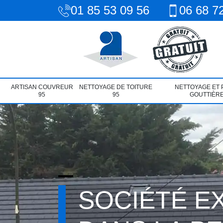
01 85 53 09 56
06 68 7
ARTISAN COUVREUR
NETTOYAGE DE TOITURE
NETTOYAGE ET 
95
95
GOUTTIÈRE
SOCIÉTÉ E