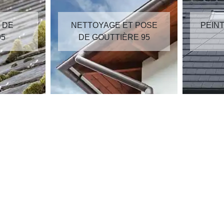
E ET POSE
PEINTURE SUR TUILES
TIÈRE 95
95