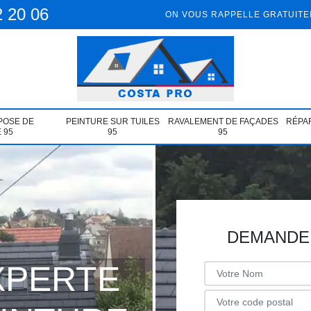
2 20 06
ON VOUS RAPPELLE GRATUIT
POSE DE
PEINTURE SUR TUILES
RAVALEMENT DE FAÇADES
RÉPAR
 95
95
95
DEMANDE 
XPERTE