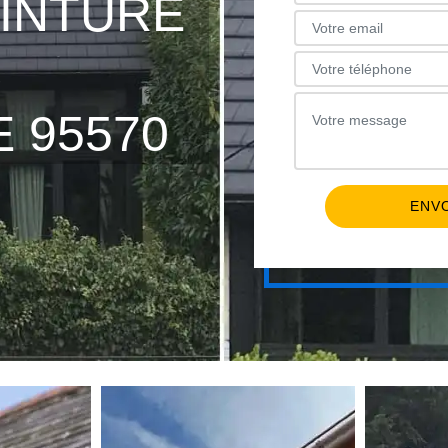
EINTURE
S
E 95570