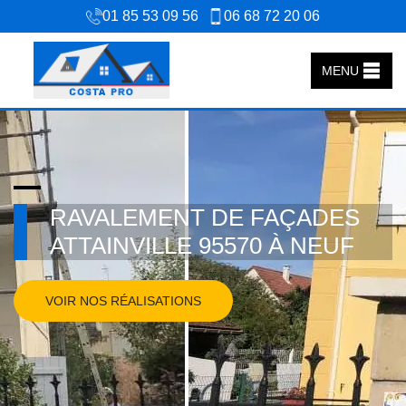
01 85 53 09 56
06 68 72 20 06
MENU
RAVALEMENT DE FAÇADES
ATTAINVILLE 95570 À NEUF
VOIR NOS RÉALISATIONS